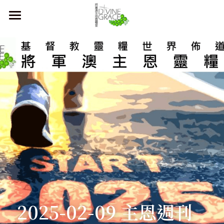
首頁
本堂簡介
主恩週刊
關於我們
聚會時間
教會歷史
同工及執事團隊
奉獻方法
主日崇拜
合作伙伴
青少年崇拜
會友須知
兒童崇拜
直播 及 活動資訊
2025-02-09 主恩週刊
登錄
/
註冊