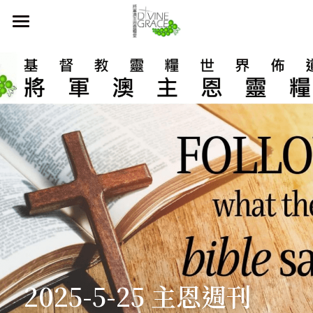
首頁
本堂簡介
主恩週刊
關於我們
聚會時間
教會歷史
同工及執事團隊
奉獻方法
主日崇拜
合作伙伴
青少年崇拜
會友須知
兒童崇拜
直播 及 活動資訊
2025-5-25 主恩週刊
登錄
/
註冊