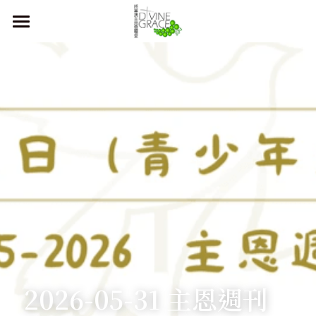
首頁
本堂簡介
主恩週刊
關於我們
聚會時間
教會歷史
同工及執事團隊
奉獻方法
主日崇拜
合作伙伴
青少年崇拜
會友須知
兒童崇拜
直播 及 活動資訊
2026-05-31 主恩週刊
登錄
/
註冊