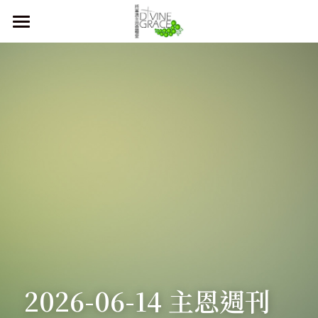
首頁
本堂簡介
主恩週刊
關於我們
聚會時間
教會歷史
同工及執事團隊
奉獻方法
主日崇拜
合作伙伴
青少年崇拜
會友須知
兒童崇拜
直播 及 活動資訊
2026-06-14 主恩週刊
登錄
/
註冊