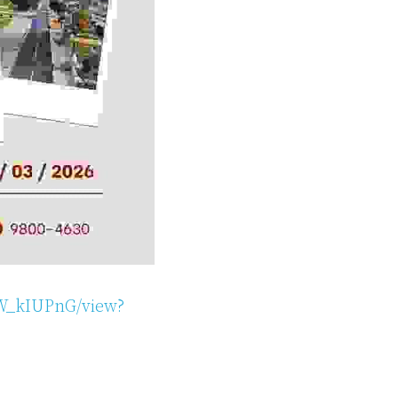
1W_kIUPnG/view?