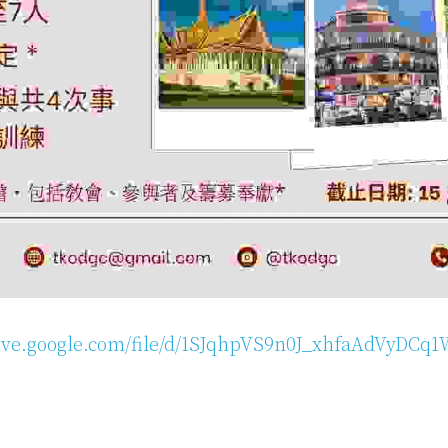
drive.google.com/file/d/1SJqhpVS9n0J_xhfaAdVyDCq