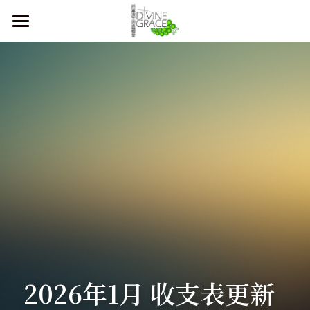
首頁
本堂簡介
主恩週刊
關於我們
聚會時間
教會歷史
同工及執事團隊
奉獻方法
主日崇拜
合作伙伴
青少年崇拜
會友須知
兒童崇拜
直播 及 活動資訊
2026年1月 收支表更新
登錄
/
註冊