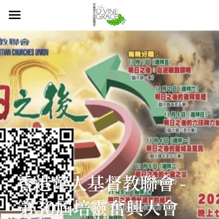
首頁
本堂簡介
主恩週刊
關於我們
聚會時間
教會歷史
同工及執事團隊
奉獻方法
主日崇拜
合作伙伴
青少年崇拜
會友須知
香港華人基督教聯會 - 
兒童崇拜
直播 及 活動資訊
第30屆培靈奮興大會
登錄
/
註冊